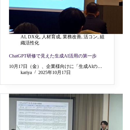
AI
,
DX化
,
人材育成
,
業務改善
,
活コン
,
組
織活性化
ChatGPT研修で見えた生成AI活用の第一歩
10月17日（金）、企業様向けに「生成AIの…
kariya
2025年10月17日