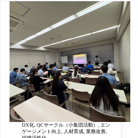
DX化
,
QCサークル（小集団活動）
,
エン
ゲージメント向上
,
人材育成
,
業務改善
,
組織活性化