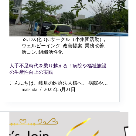
5S
,
DX化
,
QCサークル（小集団活動）
,
ウェルビーイング
,
改善提案
,
業務改善
,
活コン
,
組織活性化
人手不足時代を乗り越える！病院や福祉施設
の生産性向上の実践
こんにちは。岐阜の医療法人様へ。 病院や…
matsuda
2025年5月21日