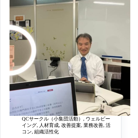
QCサークル（小集団活動）
,
ウェルビー
イング
,
人材育成
,
改善提案
,
業務改善
,
活
コン
,
組織活性化