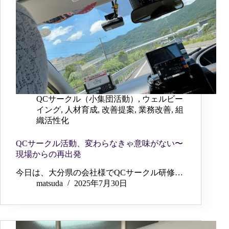
QCサークル（小集団活動）
,
ウェルビー
イング
,
人材育成
,
改善提案
,
業務改善
,
組
織活性化
QCサークル活動、変わらなきゃ意味がない〜
現場からの再出発
今日は、大分県の会社様でQCサークル研修…
matsuda
2025年7月30日