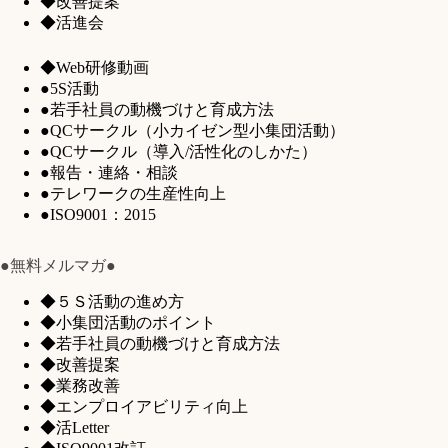
◆改善提案
◆活進会
◆Web研修動画
●5S活動
●若手社員の動機づけと育成方法
●QCサークル（小カイゼン型小集団活動）
●QCサークル（導入/活性化のしかた）
●報告・連絡・相談
●テレワークの生産性向上
●ISO9001：2015
●無料メルマガ●
◆５Ｓ活動の進め方
◆小集団活動のポイント
◆若手社員の動機づけと育成方法
◆改善提案
◆業務改善
◆エンプロイアビリティ向上
◆活Letter