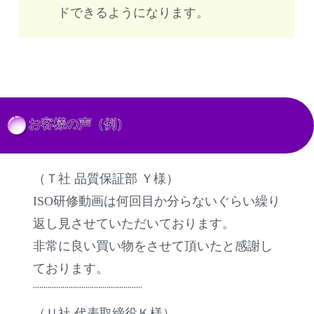
ドできるようになります。
お客様の声（例）
（Ｔ社 品質保証部 Ｙ様）
ISO研修動画は何回目か分らないぐらい繰り
返し見させていただいております。
非常に良い買い物をさせて頂いたと感謝し
ております。
¨¨¨¨¨¨¨¨¨¨¨¨¨¨¨¨¨¨¨¨¨¨¨¨¨¨
（Ｕ社 代表取締役Ｋ様）