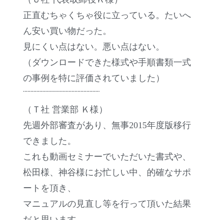
正直むちゃくちゃ役に立っている。たいへ
ん安い買い物だった。
見にくい点はない。悪い点はない。
（ダウンロードできた様式や手順書類一式
の事例を特に評価されていました）
¨¨¨¨¨¨¨¨¨¨¨¨¨¨¨¨¨¨¨¨¨¨¨¨¨¨
（Ｔ社 営業部 Ｋ様）
先週外部審査があり、無事2015年度版移行
できました。
これも動画セミナーでいただいた書式や、
松田様、神谷様にお忙しい中、的確なサポ
ートを頂き、
マニュアルの見直し等を行って頂いた結果
だと思います。