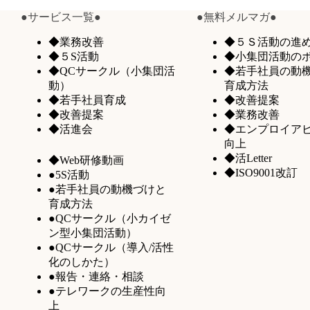
●サービス一覧●
●無料メルマガ●
◆業務改善
◆５Ｓ活動の進
◆５S活動
◆小集団活動の
◆QCサークル（小集団活
◆若手社員の動
動）
育成方法
◆若手社員育成
◆改善提案
◆改善提案
◆業務改善
◆活進会
◆エンプロイア
向上
◆活Letter
◆Web研修動画
◆ISO9001改訂
●5S活動
●若手社員の動機づけと
育成方法
●QCサークル（小カイゼ
ン型小集団活動）
●QCサークル（導入/活性
化のしかた）
●報告・連絡・相談
●テレワークの生産性向
上