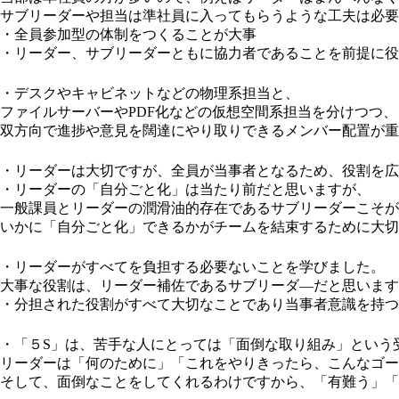
サブリーダーや担当は準社員に入ってもらうような工夫は必要
・全員参加型の体制をつくることが大事
・リーダー、サブリーダーともに協力者であることを前提に役
・デスクやキャビネットなどの物理系担当と、
ファイルサーバーやPDF化などの仮想空間系担当を分けつつ、
双方向で進捗や意見を闊達にやり取りできるメンバー配置が重
・リーダーは大切ですが、全員が当事者となるため、役割を広
・リーダーの「自分ごと化」は当たり前だと思いますが、
一般課員とリーダーの潤滑油的存在であるサブリーダーこそが
いかに「自分ごと化」できるかがチームを結束するために大切
・リーダーがすべてを負担する必要ないことを学びました。
大事な役割は、リーダー補佐であるサブリーダ―だと思います
・分担された役割がすべて大切なことであり当事者意識を持つ
・「５S」は、苦手な人にとっては「面倒な取り組み」という
リーダーは「何のために」「これをやりきったら、こんなゴー
そして、面倒なことをしてくれるわけですから、「有難う」「