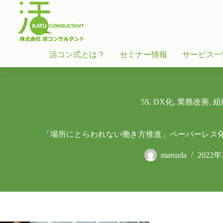
活コン式とは？
セミナー情報
サービス一
5S
,
DX化
,
業務改善
,
組
「場所にとらわれない働き方推進」ペーパーレス化
matsuda
2022