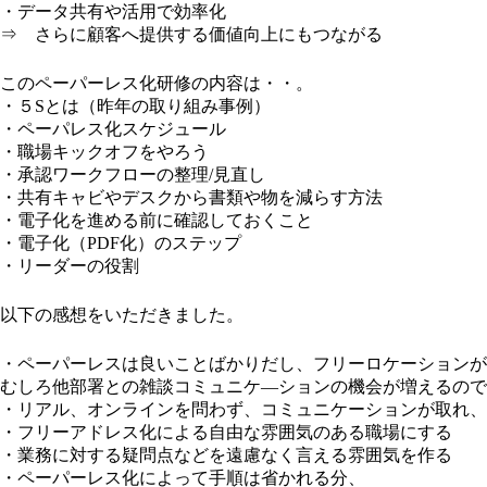
・データ共有や活用で効率化
⇒ さらに顧客へ提供する価値向上にもつながる
このペーパーレス化研修の内容は・・。
・５Sとは（昨年の取り組み事例）
・ペーパレス化スケジュール
・職場キックオフをやろう
・承認ワークフローの整理/見直し
・共有キャビやデスクから書類や物を減らす方法
・電子化を進める前に確認しておくこと
・電子化（PDF化）のステップ
・リーダーの役割
以下の感想をいただきました。
・ペーパーレスは良いことばかりだし、フリーロケーションが
むしろ他部署との雑談コミュニケ―ションの機会が増えるので
・リアル、オンラインを問わず、コミュニケーションが取れ、
・フリーアドレス化による自由な雰囲気のある職場にする
・業務に対する疑問点などを遠慮なく言える雰囲気を作る
・ペーパーレス化によって手順は省かれる分、