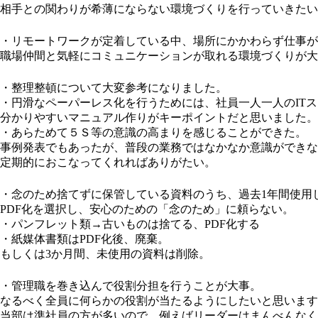
相手との関わりが希薄にならない環境づくりを行っていきたい
・リモートワークが定着している中、場所にかかわらず仕事が
職場仲間と気軽にコミュニケーションが取れる環境づくりが大
・整理整頓について大変参考になりました。
・円滑なペーパーレス化を行うためには、社員一人一人のIT
分かりやすいマニュアル作りがキーポイントだと思いました。
・あらためて５Ｓ等の意識の高まりを感じることができた。
事例発表でもあったが、普段の業務ではなかなか意識ができな
定期的におこなってくれればありがたい。
・念のため捨てずに保管している資料のうち、過去1年間使用
PDF化を選択し、安心のための「念のため」に頼らない。
・パンフレット類→古いものは捨てる、PDF化する
・紙媒体書類はPDF化後、廃棄。
もしくは3か月間、未使用の資料は削除。
・管理職を巻き込んで役割分担を行うことが大事。
なるべく全員に何らかの役割が当たるようにしたいと思います
当部は準社員の方が多いので、例えばリーダーはまんべんなく