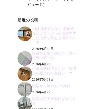
ビュー
(1)
最近の投稿
AIは万能ではなく“超優秀
な新人”だった~AI研修で学
んだ成果を変える指示の出
し方
2026年6月10日
姫路の工場で感じた、強い
組織の第一歩
2026年6月2日
生成AI研修で見えた、現場
から生まれた実践テーマ
2026年5月13日
現場から始めるDX推進
2026年4月22日
現場の工夫が会社を強くす
る