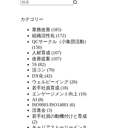
カテゴリー
業務改善
(185)
組織活性化
(172)
QCサークル（小集団活動）
(150)
人材育成
(107)
改善提案
(107)
5S
(82)
活コン
(70)
DX化
(42)
ウェルビーイング
(26)
若手社員育成
(18)
エンゲージメント向上
(10)
AI
(8)
ISO9001/ISO14001
(6)
活進会
(3)
若手社員の動機付けと育成
(2)
キャリアストーリーインタ