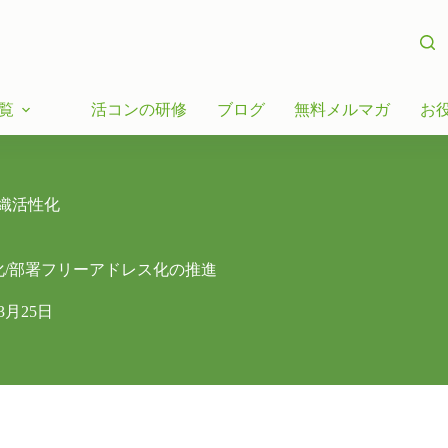
覧
活コンの研修
ブログ
無料メルマガ
お
織活性化
/部署フリーアドレス化の推進
年3月25日