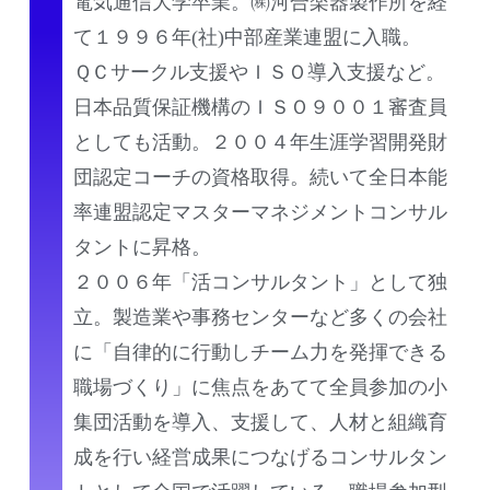
電気通信大学卒業。㈱河合楽器製作所を経
て１９９６年(社)中部産業連盟に入職。
ＱＣサークル支援やＩＳＯ導入支援など。
日本品質保証機構のＩＳＯ９００１審査員
としても活動。２００４年生涯学習開発財
団認定コーチの資格取得。続いて全日本能
率連盟認定マスターマネジメントコンサル
タントに昇格。
２００６年「活コンサルタント」として独
立。製造業や事務センターなど多くの会社
に「自律的に行動しチーム力を発揮できる
職場づくり」に焦点をあてて全員参加の小
集団活動を導入、支援して、人材と組織育
成を行い経営成果につなげるコンサルタン