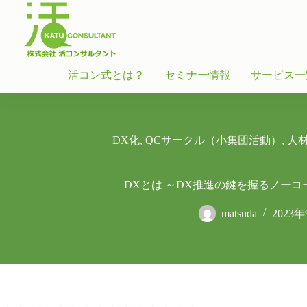
活コン式とは？
セミナー情報
サービス一
DX化
,
QCサークル（小集団活動）
,
人
DXとは ～DX推進の鍵を握るノー
matsuda
2023