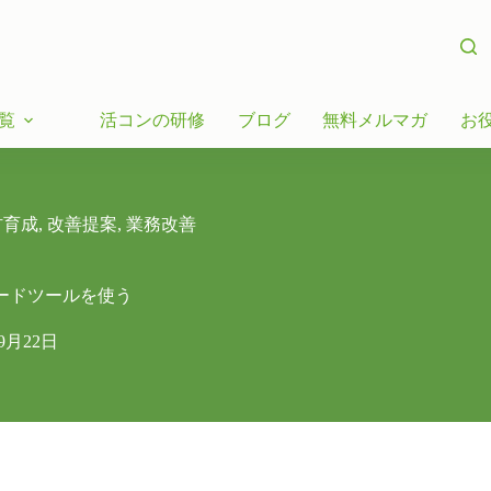
覧
活コンの研修
ブログ
無料メルマガ
お
材育成
,
改善提案
,
業務改善
コードツールを使う
年9月22日