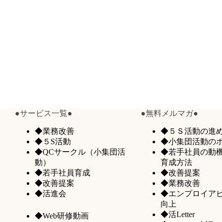
●サービス一覧●
●無料メルマガ●
◆業務改善
◆５Ｓ活動の進
◆５S活動
◆小集団活動の
◆QCサークル（小集団活
◆若手社員の動
動）
育成方法
◆若手社員育成
◆改善提案
◆改善提案
◆業務改善
◆活進会
◆エンプロイア
向上
◆活Letter
◆Web研修動画