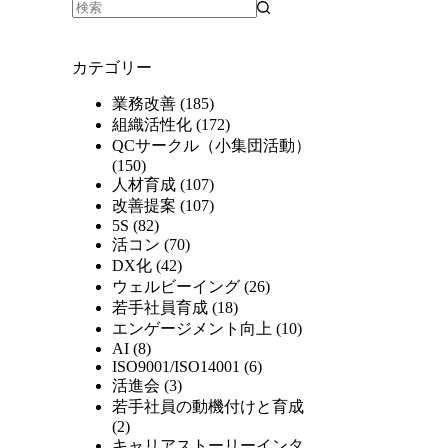
カテゴリー
業務改善
(185)
組織活性化
(172)
QCサークル（小集団活動）
(150)
人材育成
(107)
改善提案
(107)
5S
(82)
活コン
(70)
DX化
(42)
ウェルビーイング
(26)
若手社員育成
(18)
エンゲージメント向上
(10)
AI
(8)
ISO9001/ISO14001
(6)
活進会
(3)
若手社員の動機付けと育成
(2)
キャリアストーリーインタ