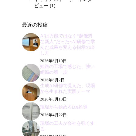
ビュー
(1)
最近の投稿
AIは万能ではなく“超優秀
な新人”だった~AI研修で学
んだ成果を変える指示の出
し方
2026年6月10日
姫路の工場で感じた、強い
組織の第一歩
2026年6月2日
生成AI研修で見えた、現場
から生まれた実践テーマ
2026年5月13日
現場から始めるDX推進
2026年4月22日
現場の工夫が会社を強くす
る