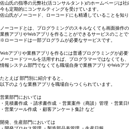
佐山氏の指導の元弊社(活コンサルタント)のホームページは
今も定期的にコンサルティングを受けています。
佐山氏がノーコード、ローコードにも精通していることを知り
ノーコードとは、プログラミングのスキルなくても画面操作の
業務アプリやWebアプリを作ることができるサービスのことで
※ローコードは一部プログラムが必要なサービスです。
Webアプリや業務アプリを作るには普通プログラミングが必要
ノーコードツールを活用すれば、プログラマーではなくても、
情報システム部門でなくても職場自身で業務アプリ やWebア
たとえば 部門別に紹介すると、
以下のような業務アプリを職場自らつくられています。
営業部門においては
・見積書作成 ・請求書作成 ・営業案件（商談）管理 ・営業日
・営業ツール作成 ・顧客アンケート集計 など
開発、生産部門においては
・開発プロセス管理 ・製造部品表管理 ・生産日報