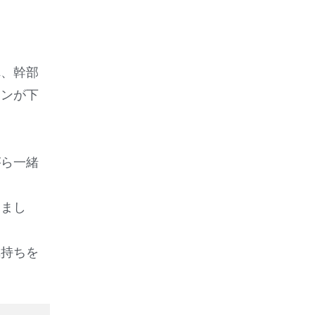
れ、幹部
ョンが下
がら一緒
きまし
気持ちを