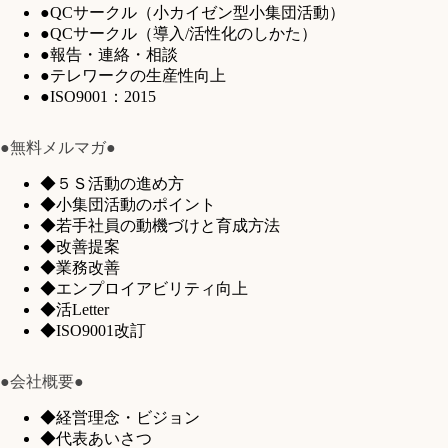
●QCサークル（小カイゼン型小集団活動）
●QCサークル（導入/活性化のしかた）
●報告・連絡・相談
●テレワークの生産性向上
●ISO9001：2015
●無料メルマガ●
◆５Ｓ活動の進め方
◆小集団活動のポイント
◆若手社員の動機づけと育成方法
◆改善提案
◆業務改善
◆エンプロイアビリティ向上
◆活Letter
◆ISO9001改訂
●会社概要●
◆経営理念・ビジョン
◆代表あいさつ