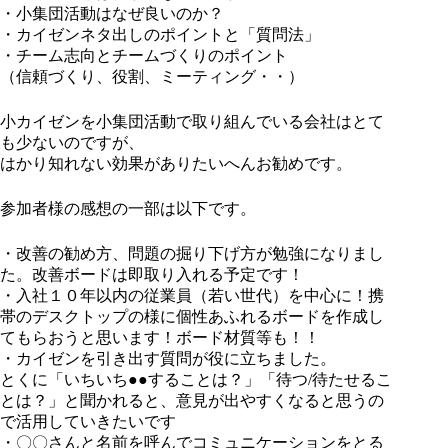
・小集団活動はなぜ良いのか？
・カイゼンネタ出しのポイントと「質問法」
・チーム志向とチームづくりのポイント
（信頼づくり、役割、ミーティング・・）
小カイゼンを小集団活動で取り組んでいる会社はとて
も少ないのですが、
はかり知れない効果がありたいへんお勧めです。
参加者様の感想の一部は以下です。
・改善の勧め方、問題の掘り下げ方が勉強になりまし
た。改善ボードは即取り入れる予定です！
・入社１０年以内の従業員（若い世代）を中心に！携
帯のデスクトップの様に個性あふれるボードを作成し
てもらおうと思います！ボード材質等も！！
・カイゼンを引き出す質問が役に立ちました。
とくに「いちいち●●することは？」「待つ/待たせるこ
とは？」と聞かれると、意見が出やすくなると思うの
で活用していきたいです
・〇〇さんと名前を呼んでコミュニケーションをとる