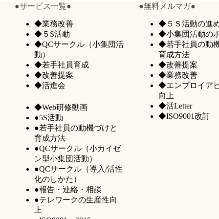
●サービス一覧●
●無料メルマガ●
◆業務改善
◆５Ｓ活動の進
◆５S活動
◆小集団活動の
◆QCサークル（小集団活
◆若手社員の動
動）
育成方法
◆若手社員育成
◆改善提案
◆改善提案
◆業務改善
◆活進会
◆エンプロイア
向上
◆活Letter
◆Web研修動画
◆ISO9001改訂
●5S活動
●若手社員の動機づけと
育成方法
●QCサークル（小カイゼ
ン型小集団活動）
●QCサークル（導入/活性
化のしかた）
●報告・連絡・相談
●テレワークの生産性向
上