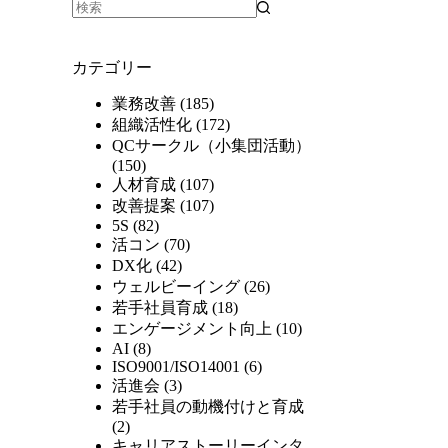
カテゴリー
業務改善
(185)
組織活性化
(172)
QCサークル（小集団活動）
(150)
人材育成
(107)
改善提案
(107)
5S
(82)
活コン
(70)
DX化
(42)
ウェルビーイング
(26)
若手社員育成
(18)
エンゲージメント向上
(10)
AI
(8)
ISO9001/ISO14001
(6)
活進会
(3)
若手社員の動機付けと育成
(2)
キャリアストーリーインタ