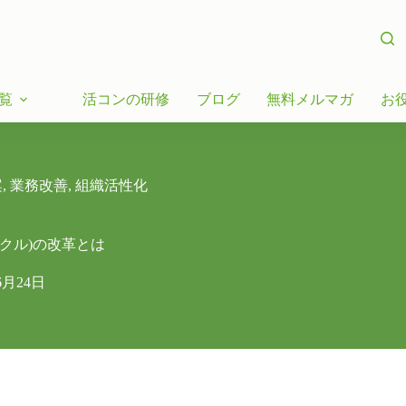
覧
活コンの研修
ブログ
無料メルマガ
お
案
,
業務改善
,
組織活性化
クル)の改革とは
6月24日