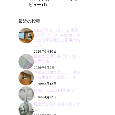
ビュー
(1)
最近の投稿
AIは万能ではなく“超優秀
な新人”だった~AI研修で学
んだ成果を変える指示の出
し方
2026年6月10日
姫路の工場で感じた、強い
組織の第一歩
2026年6月2日
生成AI研修で見えた、現場
から生まれた実践テーマ
2026年5月13日
現場から始めるDX推進
2026年4月22日
現場の工夫が会社を強くす
る