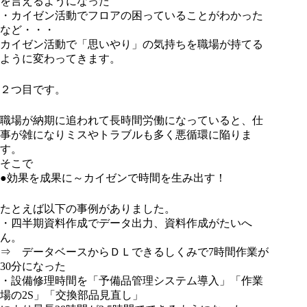
を言えるようになった
・カイゼン活動でフロアの困っていることがわかった
など・・・
カイゼン活動で「思いやり」の気持ちを職場が持てる
ように変わってきます。
２つ目です。
職場が納期に追われて長時間労働になっていると、仕
事が雑になりミスやトラブルも多く悪循環に陥りま
す。
そこで
●効果を成果に～カイゼンで時間を生み出す！
たとえば以下の事例がありました。
・四半期資料作成でデータ出力、資料作成がたいへ
ん。
⇒ データベースからＤＬできるしくみで7時間作業が
30分になった
・設備修理時間を「予備品管理システム導入」「作業
場の2S」「交換部品見直し」